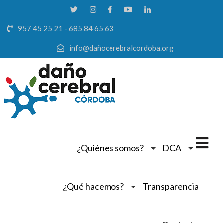
957 45 25 21 - 685 84 65 63
info@dañocerebralcordoba.org
¿Quiénes somos?
DCA
¿Qué hacemos?
Transparencia