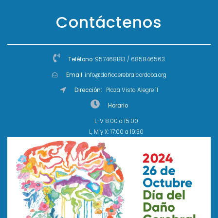
Contáctenos
Teléfono:
957468183 / 685846563
Email:
info@dañocerebralcordoba.org
Dirección:
Plaza Vista Alegre 11
Horario
L-V 8:00 a 15:00
L, M y X: 17:00 a 19:30