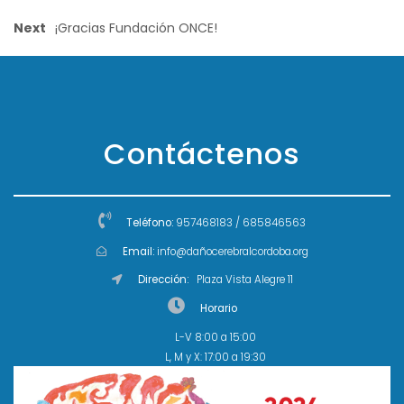
Next
¡Gracias Fundación ONCE!
Contáctenos
Teléfono:
957468183 / 685846563
Email:
info@dañocerebralcordoba.org
Dirección:
Plaza Vista Alegre 11
Horario
L-V 8:00 a 15:00
L, M y X: 17:00 a 19:30