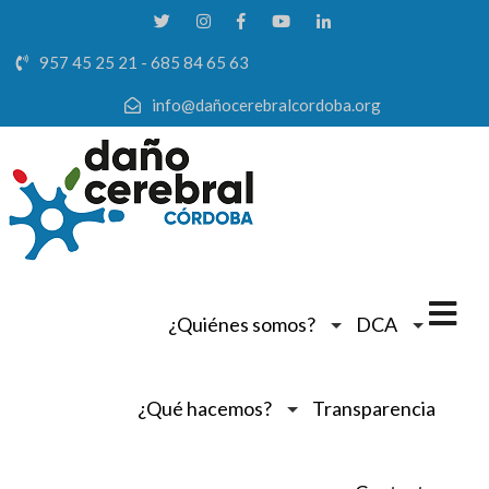
957 45 25 21 - 685 84 65 63
info@dañocerebralcordoba.org
¿Quiénes somos?
DCA
¿Qué hacemos?
Transparencia