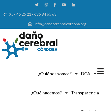
957 45 25 21 - 685 84 65 63
info@dañocerebralcordoba.org
¿Quiénes somos?
DCA
¿Qué hacemos?
Transparencia