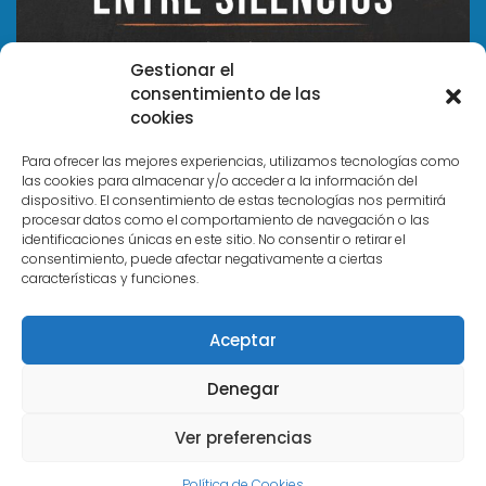
Gestionar el
consentimiento de las
cookies
Para ofrecer las mejores experiencias, utilizamos tecnologías como
las cookies para almacenar y/o acceder a la información del
dispositivo. El consentimiento de estas tecnologías nos permitirá
Acerca de
procesar datos como el comportamiento de navegación o las
identificaciones únicas en este sitio. No consentir o retirar el
consentimiento, puede afectar negativamente a ciertas
características y funciones.
Trabaja con nosotros
Aviso Legal y Política de Privacidad
Aceptar
Política de Cookies
Denegar
Ver preferencias
Copyright © 2026 Todos los derechos reservados Daño
Cerebral Córdoba
Design & Developed by
Themagnifico
Política de Cookies