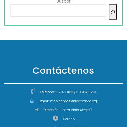
Buscar
Contáctenos
Teléfono:
957468183 / 685846563
Email:
info@dañocerebralcordoba.org
Dirección:
Plaza Vista Alegre 11
Horario