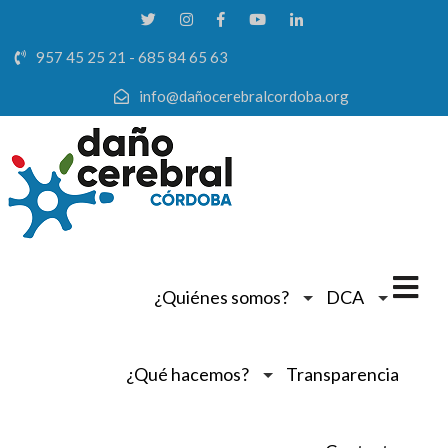
957 45 25 21 - 685 84 65 63
info@dañocerebralcordoba.org
¿Quiénes somos?
DCA
¿Qué hacemos?
Transparencia