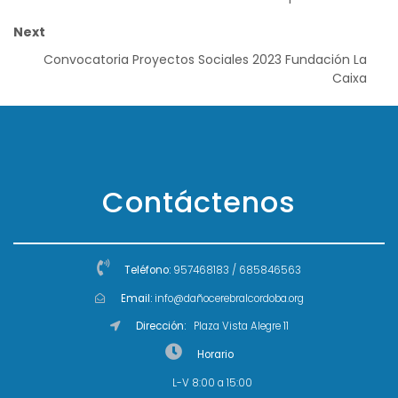
Next
Convocatoria Proyectos Sociales 2023 Fundación La
Caixa
Contáctenos
Teléfono:
957468183 / 685846563
Email:
info@dañocerebralcordoba.org
Dirección:
Plaza Vista Alegre 11
Horario
L-V 8:00 a 15:00