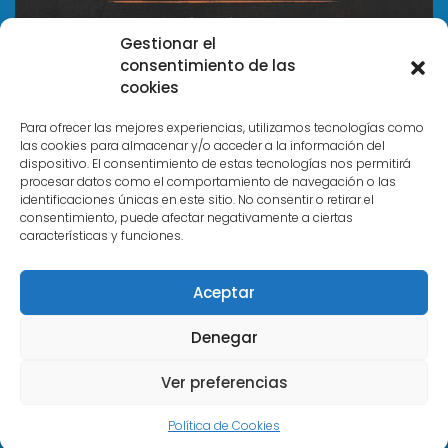
Gestionar el
consentimiento de las
cookies
Para ofrecer las mejores experiencias, utilizamos tecnologías como
las cookies para almacenar y/o acceder a la información del
dispositivo. El consentimiento de estas tecnologías nos permitirá
Acerca de
procesar datos como el comportamiento de navegación o las
identificaciones únicas en este sitio. No consentir o retirar el
consentimiento, puede afectar negativamente a ciertas
características y funciones.
Trabaja con nosotros
Aviso Legal y Política de Privacidad
Aceptar
Política de Cookies
Denegar
Ver preferencias
Copyright © 2026 Todos los derechos reservados Daño
Cerebral Córdoba
Design & Developed by
Themagnifico
Política de Cookies