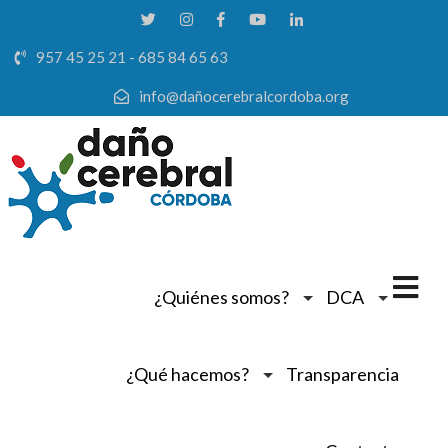
957 45 25 21 - 685 84 65 63
info@dañocerebralcordoba.org
¿Quiénes somos?
DCA
¿Qué hacemos?
Transparencia