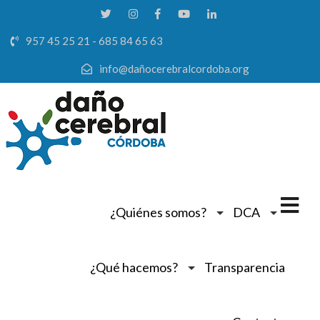
957 45 25 21 - 685 84 65 63
info@dañocerebralcordoba.org
¿Quiénes somos?
DCA
¿Qué hacemos?
Transparencia