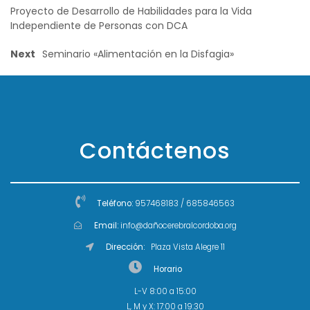
Proyecto de Desarrollo de Habilidades para la Vida
Independiente de Personas con DCA
Next
Seminario «Alimentación en la Disfagia»
Contáctenos
Teléfono:
957468183 / 685846563
Email:
info@dañocerebralcordoba.org
Dirección:
Plaza Vista Alegre 11
Horario
L-V 8:00 a 15:00
L, M y X: 17:00 a 19:30