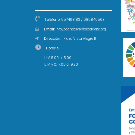
Teléfono:
957468183 / 685846563
Email:
info@dañocerebralcordoba.org
Dirección:
Plaza Vista Alegre 11
Horario
L-V 8:00 a 15:00
L, M y X: 17:00 a 19:30