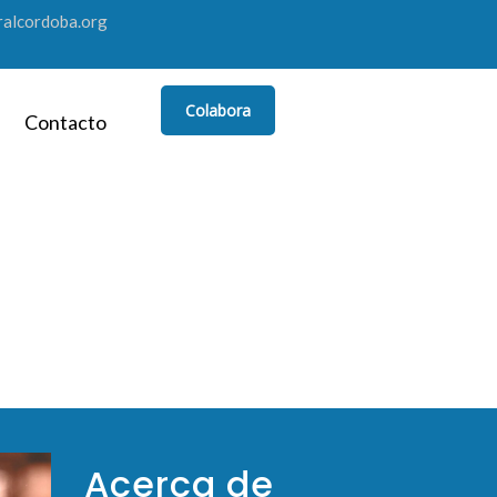
alcordoba.org
Colabora
Contacto
Acerca de