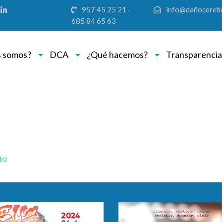
957 45 25 21 -
info@dañocerebr
685 84 65 63
 somos?
DCA
¿Qué hacemos?
Transparencia
to